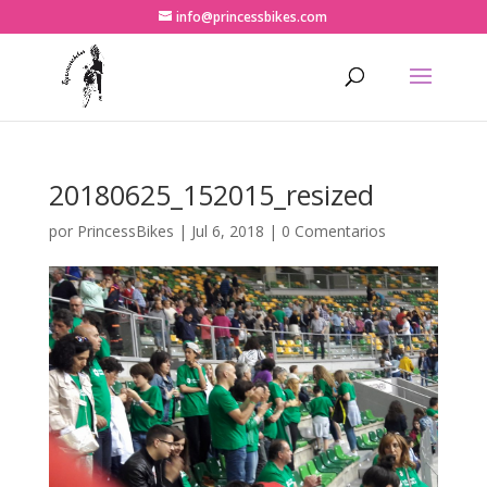
info@princessbikes.com
20180625_152015_resized
por
PrincessBikes
|
Jul 6, 2018
|
0 Comentarios