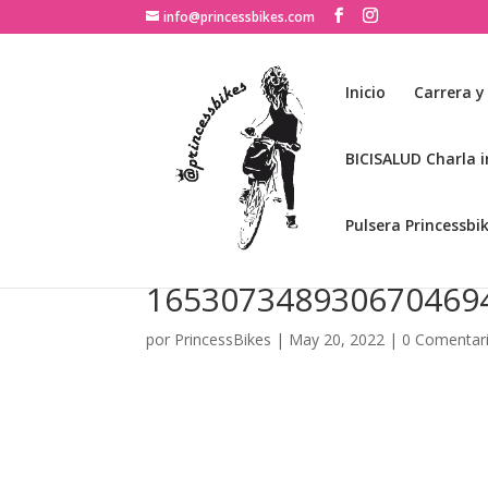
info@princessbikes.com
Inicio
Carrera y
BICISALUD Charla i
Pulsera Princessbi
165307348930670469
por
PrincessBikes
|
May 20, 2022
|
0 Comentar