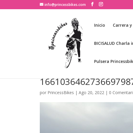
info@princessbikes.com
Inicio
Carrera y
BICISALUD Charla i
Pulsera Princessbi
166103646273669798
por
PrincessBikes
|
Ago 20, 2022
|
0 Comentar