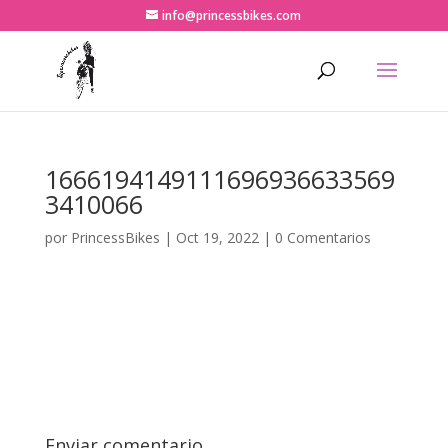
info@princessbikes.com
1666194149111696936633569
3410066
por
PrincessBikes
|
Oct 19, 2022
|
0 Comentarios
Enviar comentario