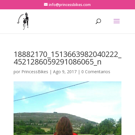
info@princessbikes.com
18882170_1513663982040222_
4521286059291086065_n
por
PrincessBikes
|
Ago 9, 2017
|
0 Comentarios