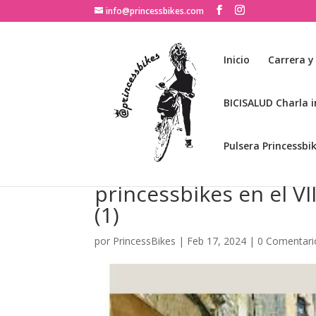
info@princessbikes.com
Inicio
Carrera y
BICISALUD Charla i
Pulsera Princessbi
princessbikes en el VI
(1)
por
PrincessBikes
|
Feb 17, 2024
|
0 Comentari