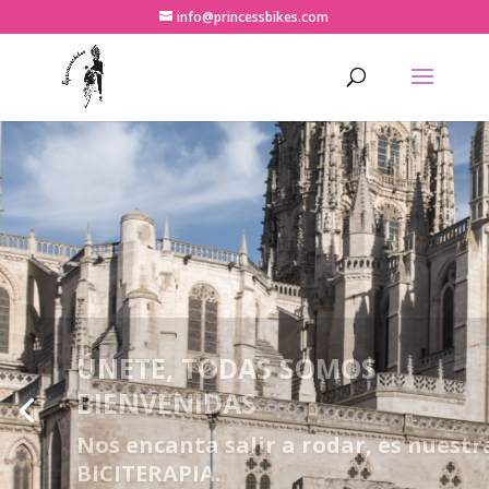
info@princessbikes.com
ÚNETE, TODAS SOMOS
BIENVENIDAS
Nos encanta salir a rodar, es nuestr
BICITERAPIA.