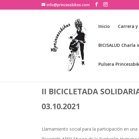
info@princessbikes.com
Inicio
Carrera y
BICISALUD Charla i
Pulsera Princessbi
II BICICLETADA SOLIDAR
03.10.2021
Llamamiento social para la participación en una ru
Recorrido MEH Museo de la Evolución Humana (B