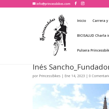
info@princessbikes.com
Inicio
Carrera y
BICISALUD Charla i
Pulsera Princessbi
Inés Sancho_Fundador
por
PrincessBikes
|
Ene 14, 2023
|
0 Comentari