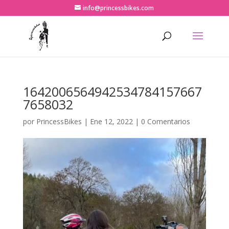
info@princessbikes.com
1642006564942534784157667
7658032
por
PrincessBikes
|
Ene 12, 2022
|
0 Comentarios