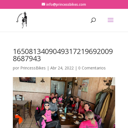
info@princessbikes.com
1650813409049317219692009
8687943
por
PrincessBikes
|
Abr 24, 2022
|
0 Comentarios