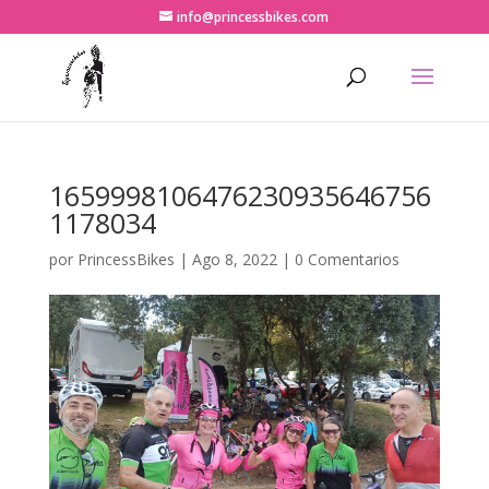
info@princessbikes.com
1659998106476230935646756
1178034
por
PrincessBikes
|
Ago 8, 2022
|
0 Comentarios