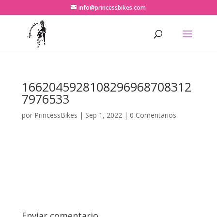
info@princessbikes.com
1662045928108296968708312
7976533
por
PrincessBikes
|
Sep 1, 2022
|
0 Comentarios
Enviar comentario