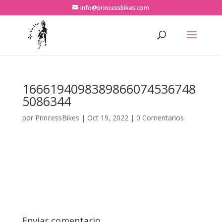
info@princessbikes.com
1666194098389866074536748
5086344
por
PrincessBikes
|
Oct 19, 2022
|
0 Comentarios
Enviar comentario