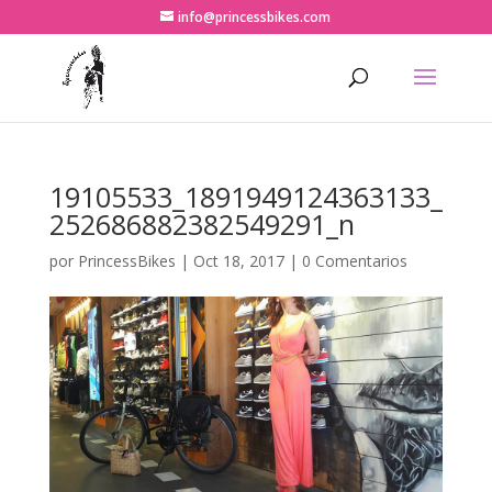
info@princessbikes.com
19105533_1891949124363133_
252686882382549291_n
por
PrincessBikes
|
Oct 18, 2017
|
0 Comentarios