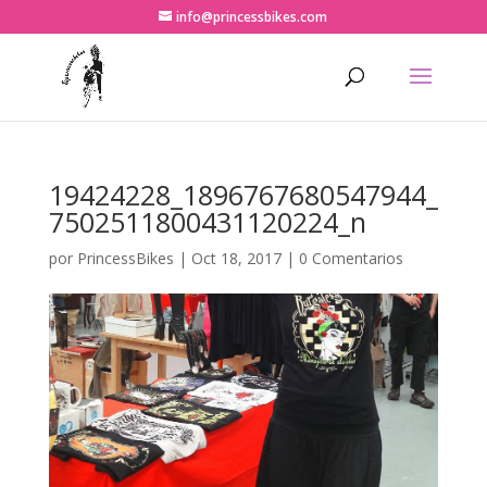
info@princessbikes.com
19424228_1896767680547944_
7502511800431120224_n
por
PrincessBikes
|
Oct 18, 2017
|
0 Comentarios