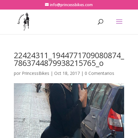
info@princessbikes.com
22424311_1944771709080874_
7863744879938215765_o
por
PrincessBikes
|
Oct 18, 2017
|
0 Comentarios