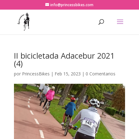
info@princessbikes.com
II bicicletada Adacebur 2021
(4)
por
PrincessBikes
|
Feb 15, 2023
|
0 Comentarios