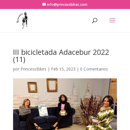
info@princessbikes.com
III bicicletada Adacebur 2022
(11)
por
PrincessBikes
|
Feb 15, 2023
|
0 Comentarios