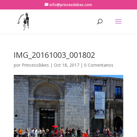
info@princessbikes.com
IMG_20161003_001802
por
PrincessBikes
|
Oct 18, 2017
|
0 Comentarios