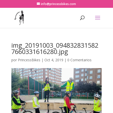
info@princessbikes.com
img_20191003_094832831582
7660331616280.jpg
por
PrincessBikes
|
Oct 4, 2019
|
0 Comentarios