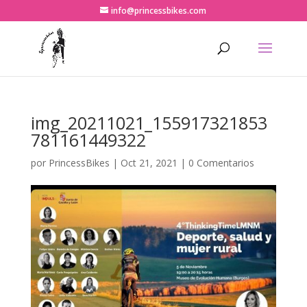
info@princessbikes.com
img_20211021_155917321853
781161449322
por
PrincessBikes
|
Oct 21, 2021
|
0 Comentarios