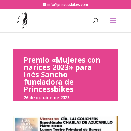
info@princessbikes.com
Premio «Mujeres con
narices 2023» para
Inés Sancho
fundadora de
Princessbikes
26 de octubre de 2023